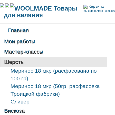
Корзина
WOOLMADE Товары
Вы еще ничего не выбр
для валяния
Главная
Мои работы
Мастер-классы
Шерсть
Меринос 18 мкр (расфасована по
100 гр)
Меринос 18 мкр (50гр, расфасовка
Троицкой фабрики)
Сливер
Вискоза