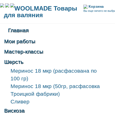
Корзина
WOOLMADE Товары
Вы еще ничего не выбр
для валяния
Главная
Мои работы
Мастер-классы
Шерсть
Меринос 18 мкр (расфасована по
100 гр)
Меринос 18 мкр (50гр, расфасовка
Троицкой фабрики)
Сливер
Вискоза