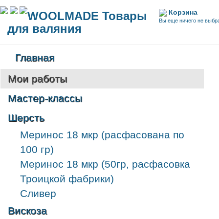
Корзина
WOOLMADE Товары
Вы еще ничего не выбр
для валяния
Главная
Мои работы
Мастер-классы
Шерсть
Меринос 18 мкр (расфасована по
100 гр)
Меринос 18 мкр (50гр, расфасовка
Троицкой фабрики)
Сливер
Вискоза