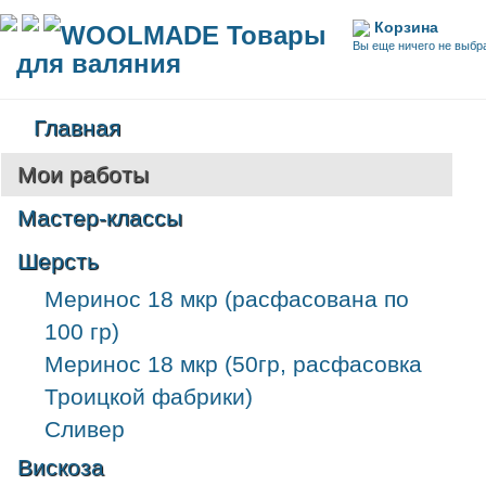
Корзина
WOOLMADE Товары
Вы еще ничего не выбр
для валяния
Главная
Мои работы
Мастер-классы
Шерсть
Меринос 18 мкр (расфасована по
100 гр)
Меринос 18 мкр (50гр, расфасовка
Троицкой фабрики)
Сливер
Вискоза