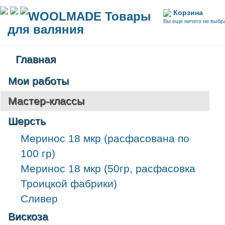
Корзина
WOOLMADE Товары
Вы еще ничего не выбр
для валяния
Главная
Мои работы
Мастер-классы
Шерсть
Меринос 18 мкр (расфасована по
100 гр)
Меринос 18 мкр (50гр, расфасовка
Троицкой фабрики)
Сливер
Вискоза