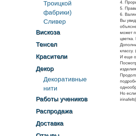
Троицкой
4. Прор
5. Прав
фабрики)
6. Валя
Сливер
Вы увид
объясне
Вискоза
может п
цветка.
Тенсел
Дополни
классу.
Красители
И еще о
Посмотр
Декор
изделия
Продолж
Декоративные
подробн
нити
однообр
Но если
Работы учеников
irinafel
Распродажа
Доставка
Отзывы