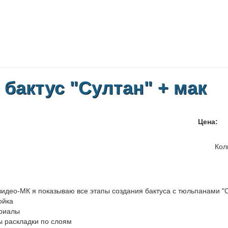
 бактус "Султан" + мак
Цена:
Кол
видео-МК я показываю все этапы создания бактуса с тюльпанами "С
ойка
ериалы
ы раскладки по слоям