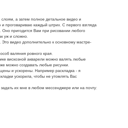
 слоям, а затем полное детальное видео и
ю и проговариваю каждый штрих. С первого взгляда
ка. Оно пригодится Вам при рисовании любого
ак уж и сложно.
. Это видео дополнительно к основному мастре-
особ валяния ровного края.
хнике вискозной акварели можно валять любые
 же можно создавать любые рисунки.
щены и ускорены. Например раскладка - я
кладки ускорила, чтобы не утомлять Вас
 задать их мне в любом мессенджере или на почту: