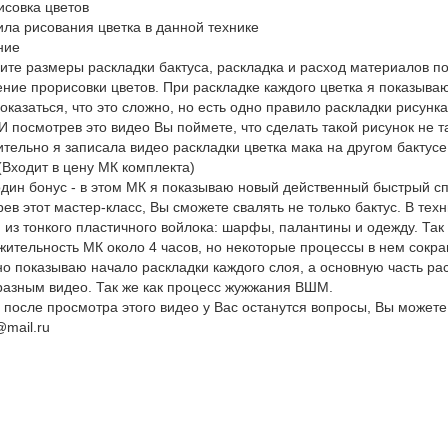
исовка цветов
ила рисования цветка в данной технике
ние
ите размеры раскладки бактуса, раскладка и расход материалов по
ние прорисовки цветов. При раскладке каждого цветка я показыва
оказаться, что это сложно, но есть одно правило раскладки рисун
 И посмотрев это видео Вы поймете, что сделать такой рисунок не т
тельно я записала видео раскладки цветка мака на другом бактусе
 (Входит в цену МК комплекта)
дин бонус - в этом МК я показываю новый действенный быстрый сп
ев этот мастер-класс, Вы сможете свалять не только бактус. В те
 из тонкого пластичного войлока: шарфы, палантины и одежду. Так
ительность МК около 4 часов, но некоторые процессы в нем сокра
о показываю начало раскладки каждого слоя, а основную часть рас
азным видео. Так же как процесс жужжания ВШМ.
 после просмотра этого видео у Вас останутся вопросы, Вы можете
t@mail.ru