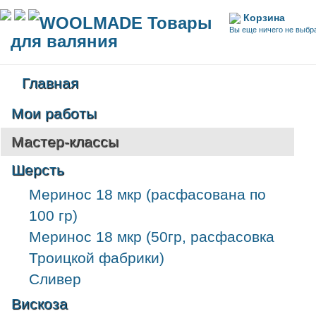
Корзина
WOOLMADE Товары
Вы еще ничего не выбр
для валяния
Главная
Мои работы
Мастер-классы
Шерсть
Меринос 18 мкр (расфасована по
100 гр)
Меринос 18 мкр (50гр, расфасовка
Троицкой фабрики)
Сливер
Вискоза