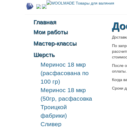
Главная
До
Мои работы
Доставк
Мастер-классы
По запр
рассчит
Шерсть
стоимос
Меринос 18 мкр
После о
оплаты.
(расфасована по
Когда в
100 гр)
Сроки д
Меринос 18 мкр
(50гр, расфасовка
Троицкой
фабрики)
Сливер